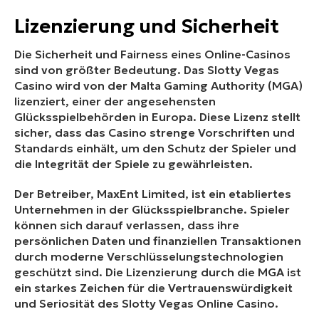
Lizenzierung und Sicherheit
Die Sicherheit und Fairness eines Online-Casinos
sind von größter Bedeutung. Das Slotty Vegas
Casino wird von der Malta Gaming Authority (MGA)
lizenziert, einer der angesehensten
Glücksspielbehörden in Europa. Diese Lizenz stellt
sicher, dass das Casino strenge Vorschriften und
Standards einhält, um den Schutz der Spieler und
die Integrität der Spiele zu gewährleisten.
Der Betreiber, MaxEnt Limited, ist ein etabliertes
Unternehmen in der Glücksspielbranche. Spieler
können sich darauf verlassen, dass ihre
persönlichen Daten und finanziellen Transaktionen
durch moderne Verschlüsselungstechnologien
geschützt sind. Die Lizenzierung durch die MGA ist
ein starkes Zeichen für die Vertrauenswürdigkeit
und Seriosität des Slotty Vegas Online Casino.