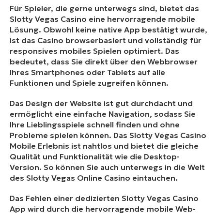
Für Spieler, die gerne unterwegs sind, bietet das
Slotty Vegas Casino eine hervorragende mobile
Lösung. Obwohl keine native App bestätigt wurde,
ist das Casino browserbasiert und vollständig für
responsives mobiles Spielen optimiert. Das
bedeutet, dass Sie direkt über den Webbrowser
Ihres Smartphones oder Tablets auf alle
Funktionen und Spiele zugreifen können.
Das Design der Website ist gut durchdacht und
ermöglicht eine einfache Navigation, sodass Sie
Ihre Lieblingsspiele schnell finden und ohne
Probleme spielen können. Das Slotty Vegas Casino
Mobile Erlebnis ist nahtlos und bietet die gleiche
Qualität und Funktionalität wie die Desktop-
Version. So können Sie auch unterwegs in die Welt
des Slotty Vegas Online Casino eintauchen.
Das Fehlen einer dedizierten Slotty Vegas Casino
App wird durch die hervorragende mobile Web-