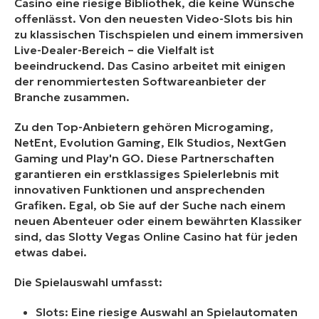
Casino eine riesige Bibliothek, die keine Wünsche
offenlässt. Von den neuesten Video-Slots bis hin
zu klassischen Tischspielen und einem immersiven
Live-Dealer-Bereich – die Vielfalt ist
beeindruckend. Das Casino arbeitet mit einigen
der renommiertesten Softwareanbieter der
Branche zusammen.
Zu den Top-Anbietern gehören Microgaming,
NetEnt, Evolution Gaming, Elk Studios, NextGen
Gaming und Play'n GO. Diese Partnerschaften
garantieren ein erstklassiges Spielerlebnis mit
innovativen Funktionen und ansprechenden
Grafiken. Egal, ob Sie auf der Suche nach einem
neuen Abenteuer oder einem bewährten Klassiker
sind, das Slotty Vegas Online Casino hat für jeden
etwas dabei.
Die Spielauswahl umfasst:
Slots: Eine riesige Auswahl an Spielautomaten