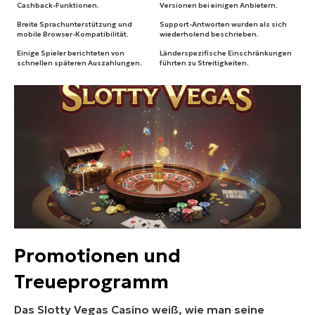
Cashback-Funktionen.
Versionen bei einigen Anbietern.
Breite Sprachunterstützung und
Support-Antworten wurden als sich
mobile Browser-Kompatibilität.
wiederholend beschrieben.
Einige Spieler berichteten von
Länderspezifische Einschränkungen
schnellen späteren Auszahlungen.
führten zu Streitigkeiten.
Promotionen und
Treueprogramm
Das Slotty Vegas Casino weiß, wie man seine