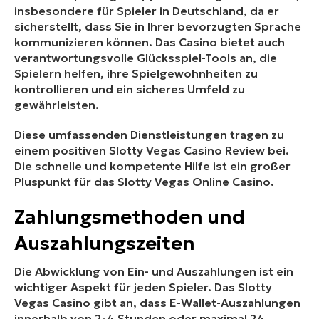
insbesondere für Spieler in Deutschland, da er
sicherstellt, dass Sie in Ihrer bevorzugten Sprache
kommunizieren können. Das Casino bietet auch
verantwortungsvolle Glücksspiel-Tools an, die
Spielern helfen, ihre Spielgewohnheiten zu
kontrollieren und ein sicheres Umfeld zu
gewährleisten.
Diese umfassenden Dienstleistungen tragen zu
einem positiven Slotty Vegas Casino Review bei.
Die schnelle und kompetente Hilfe ist ein großer
Pluspunkt für das Slotty Vegas Online Casino.
Zahlungsmethoden und
Auszahlungszeiten
Die Abwicklung von Ein- und Auszahlungen ist ein
wichtiger Aspekt für jeden Spieler. Das Slotty
Vegas Casino gibt an, dass E-Wallet-Auszahlungen
innerhalb von 2-4 Stunden oder maximal 24