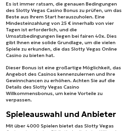
Es ist immer ratsam, die genauen Bedingungen
des Slotty Vegas Casino Bonus zu prüfen, um das
Beste aus Ihrem Start herauszuholen. Eine
Mindesteinzahlung von 25 € innerhalb von vier
Tagen ist erforderlich, und die
Umsatzbedingungen liegen bei fairen 40x. Dies
gibt Ihnen eine solide Grundlage, um die vielen
Spiele zu erkunden, die das Slotty Vegas Online
Casino zu bieten hat.
Dieser Bonus ist eine großartige Möglichkeit, das
Angebot des Casinos kennenzulernen und Ihre
Gewinnchancen zu erhöhen. Achten Sie auf die
Details des Slotty Vegas Casino
Willkommensbonus, um keine Vorteile zu
verpassen.
Spieleauswahl und Anbieter
Mit über 4000 Spielen bietet das Slotty Vegas