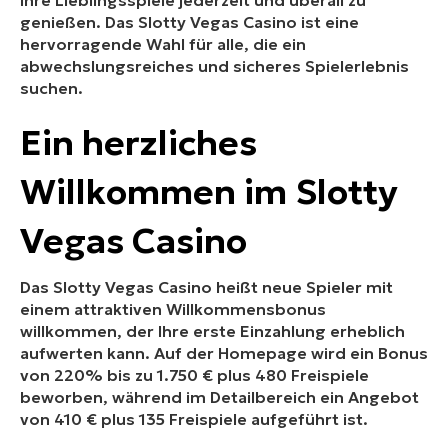
genießen. Das Slotty Vegas Casino ist eine
hervorragende Wahl für alle, die ein
abwechslungsreiches und sicheres Spielerlebnis
suchen.
Ein herzliches
Willkommen im Slotty
Vegas Casino
Das Slotty Vegas Casino heißt neue Spieler mit
einem attraktiven Willkommensbonus
willkommen, der Ihre erste Einzahlung erheblich
aufwerten kann. Auf der Homepage wird ein Bonus
von 220% bis zu 1.750 € plus 480 Freispiele
beworben, während im Detailbereich ein Angebot
von 410 € plus 135 Freispiele aufgeführt ist.