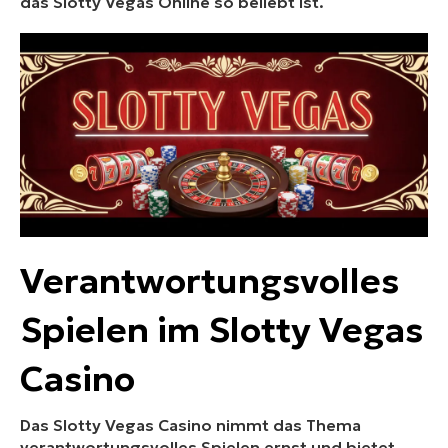
das Slotty Vegas Online so beliebt ist.
Verantwortungsvolles
Spielen im Slotty Vegas
Casino
Das Slotty Vegas Casino nimmt das Thema
verantwortungsvolles Spielen ernst und bietet