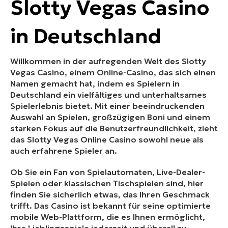
Slotty Vegas Casino
in Deutschland
Willkommen in der aufregenden Welt des Slotty
Vegas Casino, einem Online-Casino, das sich einen
Namen gemacht hat, indem es Spielern in
Deutschland ein vielfältiges und unterhaltsames
Spielerlebnis bietet. Mit einer beeindruckenden
Auswahl an Spielen, großzügigen Boni und einem
starken Fokus auf die Benutzerfreundlichkeit, zieht
das Slotty Vegas Online Casino sowohl neue als
auch erfahrene Spieler an.
Ob Sie ein Fan von Spielautomaten, Live-Dealer-
Spielen oder klassischen Tischspielen sind, hier
finden Sie sicherlich etwas, das Ihren Geschmack
trifft. Das Casino ist bekannt für seine optimierte
mobile Web-Plattform, die es Ihnen ermöglicht,
Ihre Lieblingsspiele jederzeit und überall zu