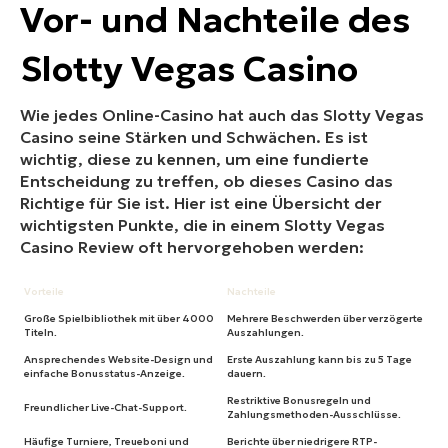
Vor- und Nachteile des
Slotty Vegas Casino
Wie jedes Online-Casino hat auch das Slotty Vegas
Casino seine Stärken und Schwächen. Es ist
wichtig, diese zu kennen, um eine fundierte
Entscheidung zu treffen, ob dieses Casino das
Richtige für Sie ist. Hier ist eine Übersicht der
wichtigsten Punkte, die in einem Slotty Vegas
Casino Review oft hervorgehoben werden:
Vorteile
Nachteile
Große Spielbibliothek mit über 4000
Mehrere Beschwerden über verzögerte
Titeln.
Auszahlungen.
Ansprechendes Website-Design und
Erste Auszahlung kann bis zu 5 Tage
einfache Bonusstatus-Anzeige.
dauern.
Restriktive Bonusregeln und
Freundlicher Live-Chat-Support.
Zahlungsmethoden-Ausschlüsse.
Häufige Turniere, Treueboni und
Berichte über niedrigere RTP-